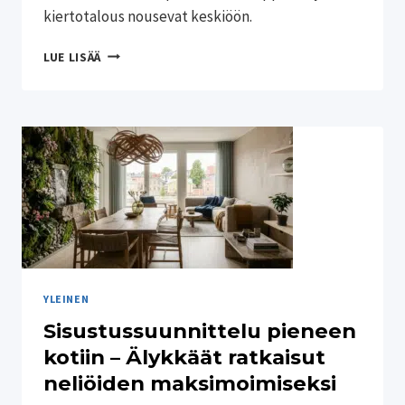
kiertotalous nousevat keskiöön.
KIRPPUTORI
LUE LISÄÄ
JA
KIERTOTALOUS
–
MIKSI
KÄYTETYN
OSTAMINEN
ON
PARAS
TEKO
YMPÄRISTÖLLE
YLEINEN
Sisustussuunnittelu pieneen
kotiin – Älykkäät ratkaisut
neliöiden maksimoimiseksi