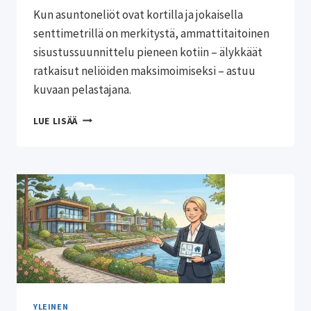
Kun asuntoneliöt ovat kortilla ja jokaisella
senttimetrillä on merkitystä, ammattitaitoinen
sisustussuunnittelu pieneen kotiin – älykkäät
ratkaisut neliöiden maksimoimiseksi – astuu
kuvaan pelastajana.
SISUSTUSSUUNNITTELU
LUE LISÄÄ
PIENEEN
KOTIIN
–
ÄLYKKÄÄT
RATKAISUT
NELIÖIDEN
MAKSIMOIMISEKSI
YLEINEN