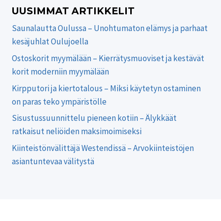
OIREET,
UUSIMMAT ARTIKKELIT
VAIHEET
JA
Saunalautta Oulussa – Unohtumaton elämys ja parhaat
AVUN
kesäjuhlat Oulujoella
HAKEMINEN
Ostoskorit myymälään – Kierrätysmuoviset ja kestävät
korit moderniin myymälään
Kirpputori ja kiertotalous – Miksi käytetyn ostaminen
on paras teko ympäristölle
Sisustussuunnittelu pieneen kotiin – Älykkäät
ratkaisut neliöiden maksimoimiseksi
Kiinteistönvälittäjä Westendissä – Arvokiinteistöjen
asiantuntevaa välitystä