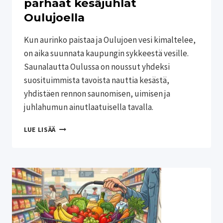
parhaat kesäjuhlat
Oulujoella
Kun aurinko paistaa ja Oulujoen vesi kimaltelee,
on aika suunnata kaupungin sykkeestä vesille.
Saunalautta Oulussa on noussut yhdeksi
suosituimmista tavoista nauttia kesästä,
yhdistäen rennon saunomisen, uimisen ja
juhlahumun ainutlaatuisella tavalla.
SAUNALAUTTA
LUE LISÄÄ
OULUSSA
–
UNOHTUMATON
ELÄMYS
JA
PARHAAT
KESÄJUHLAT
OULUJOELLA