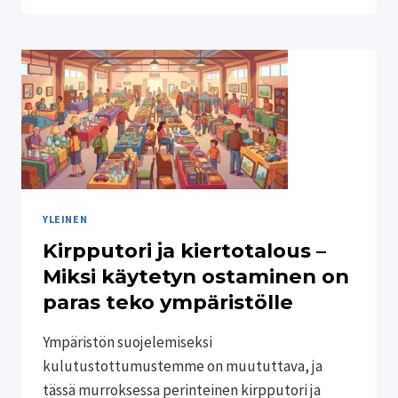
–
KIERRÄTYSMUOVISET
JA
KESTÄVÄT
KORIT
MODERNIIN
MYYMÄLÄÄN
YLEINEN
Kirpputori ja kiertotalous –
Miksi käytetyn ostaminen on
paras teko ympäristölle
Ympäristön suojelemiseksi
kulutustottumustemme on muututtava, ja
tässä murroksessa perinteinen kirpputori ja