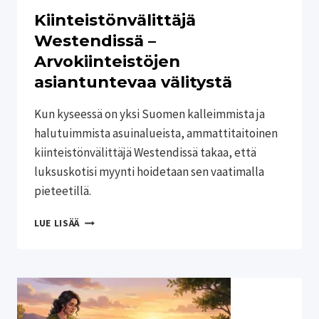
Kiinteistönvälittäjä
Westendissä –
Arvokiinteistöjen
asiantuntevaa välitystä
Kun kyseessä on yksi Suomen kalleimmista ja
halutuimmista asuinalueista, ammattitaitoinen
kiinteistönvälittäjä Westendissä takaa, että
luksuskotisi myynti hoidetaan sen vaatimalla
pieteetillä.
KIINTEISTÖNVÄLITTÄJÄ
LUE LISÄÄ
WESTENDISSÄ
–
ARVOKIINTEISTÖJEN
ASIANTUNTEVAA
VÄLITYSTÄ