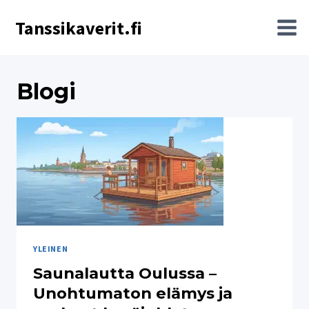
Siirry
Tanssikaverit.fi
sisältöön
Blogi
YLEINEN
Saunalautta Oulussa –
Unohtumaton elämys ja