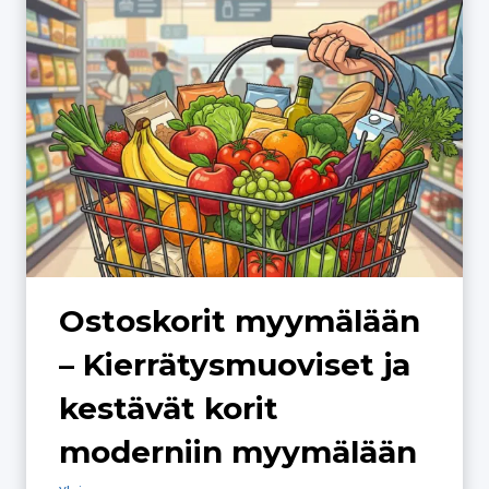
a
l
a
u
t
t
a
O
u
l
Ostoskorit myymälään
u
s
– Kierrätysmuoviset ja
s
kestävät korit
a
–
moderniin myymälään
U