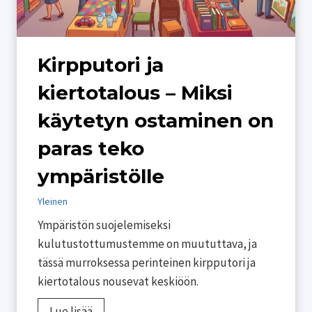
y
a
y
p
m
a
Kirpputori ja
ä
r
l
h
kiertotalous – Miksi
ä
a
käytetyn ostaminen on
ä
a
n
t
paras teko
–
k
ympäristölle
K
e
i
s
Yleinen
e
ä
Ympäristön suojelemiseksi
r
j
kulutustottumustemme on muututtava, ja
r
u
tässä murroksessa perinteinen kirpputori ja
ä
h
kiertotalous nousevat keskiöön.
t
l
y
a
K
Lue lisää