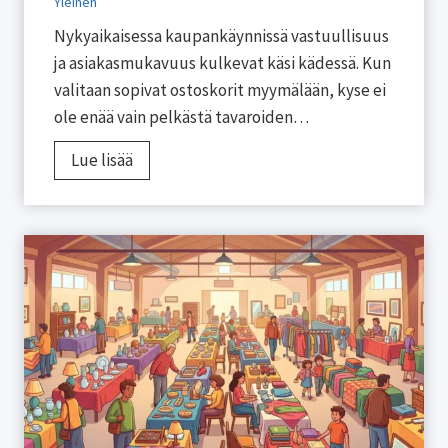
n
Yleinen
o
Nykyaikaisessa kaupankäynnissä vastuullisuus
h
ja asiakasmukavuus kulkevat käsi kädessä. Kun
t
valitaan sopivat ostoskorit myymälään, kyse ei
u
ole enää vain pelkästä tavaroiden…
m
O
Lue lisää
a
s
t
t
o
o
n
s
e
k
l
o
ä
r
m
i
y
t
s
m
j