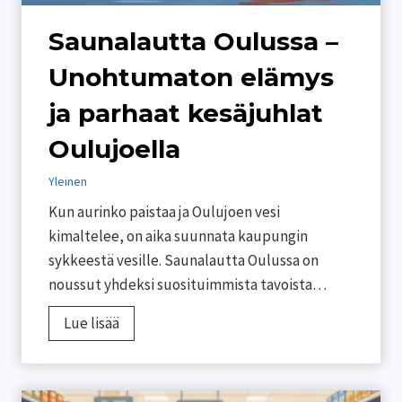
Saunalautta Oulussa –
Unohtumaton elämys
ja parhaat kesäjuhlat
Oulujoella
Yleinen
Kun aurinko paistaa ja Oulujoen vesi
kimaltelee, on aika suunnata kaupungin
sykkeestä vesille. Saunalautta Oulussa on
noussut yhdeksi suosituimmista tavoista…
S
Lue lisää
a
u
n